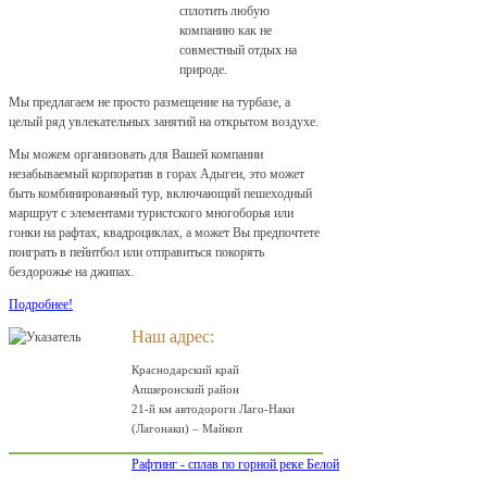
сплотить любую
компанию как не
совместный отдых на
природе.
Мы предлагаем не просто размещение на турбазе, а
целый ряд увлекательных занятий на открытом воздухе.
Мы можем организовать для Вашей компании
незабываемый корпоратив в горах Адыгеи, это может
быть комбинированный тур, включающий пешеходный
маршрут с элементами туристского многоборья или
гонки на рафтах, квадроциклах, а может Вы предпочтете
поиграть в пейнтбол или отправиться покорять
бездорожье на джипах.
Подробнее!
Наш адрес:
Краснодарский край
Апшеронский район
21-й км автодороги Лаго-Наки
(Лагонаки) – Майкоп
Рафтинг - сплав по горной реке Белой