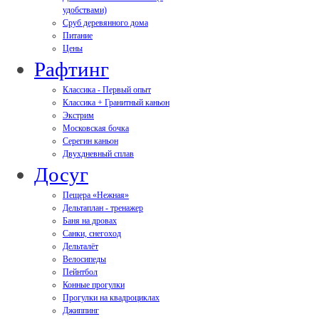
удобствами)
Сруб деревянного дома
Питание
Цены
Рафтинг
Классика - Первый опыт
Классика + Гранитный каньон
Экстрим
Московская бочка
Серегин каньон
Двухдневный сплав
Досуг
Пещера «Нежная»
Дельтаплан - тренажер
Баня на дровах
Cанки, снегоход
Дельталёт
Велосипеды
Пейнтбол
Конные прогулки
Прогулки на квадроциклах
Джиппинг