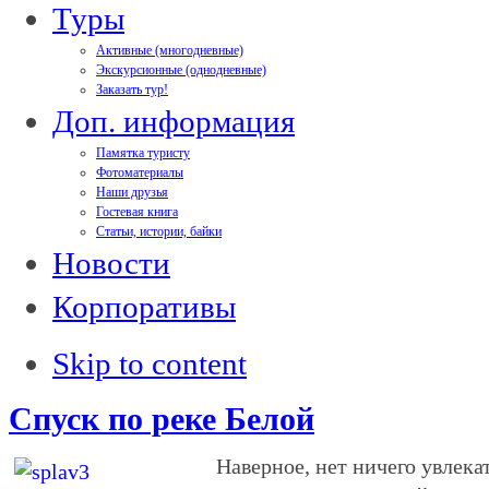
Туры
Активные (многодневные)
Экскурсионные (однодневные)
Заказать тур!
Доп. информация
Памятка туристу
Фотоматериалы
Наши друзья
Гостевая книга
Статьи, истории, байки
Новости
Корпоративы
Skip to content
Спуск по реке Белой
Наверное, нет ничего увлека