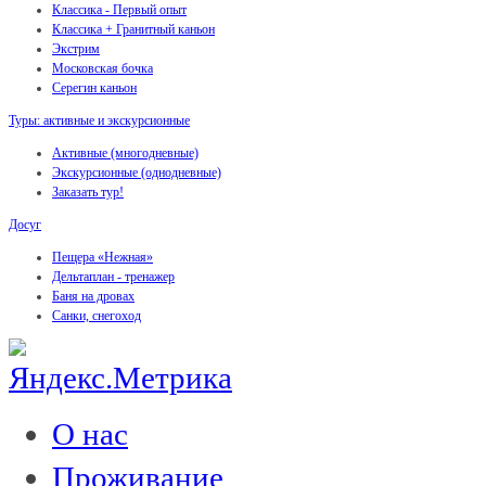
Классика - Первый опыт
Классика + Гранитный каньон
Экстрим
Московская бочка
Серегин каньон
Туры: активные и экскурсионные
Активные (многодневные)
Экскурсионные (однодневные)
Заказать тур!
Досуг
Пещера «Нежная»
Дельтаплан - тренажер
Баня на дровах
Cанки, снегоход
О нас
Проживание