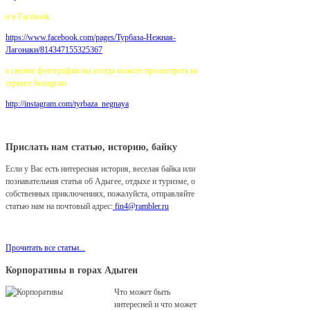
и в Facebook
https://www.facebook.com/pages/
Турбаза-Нежная-
Лагонаки/814347155325367
а свежие фотографии вы всегда можете просмотреть на
сервисе Instagram
http://instagram.com/tyrbaza_negnaya
Прислать нам статью, историю, байку
Если у Вас есть интересная история, веселая байка или
познавательная статья об Адыгее, отдыхе и туризме, о
собственных приключениях, пожалуйста, отправляйте
статью нам на почтовый адрес:
fin4@rambler.ru
Мы с удовольствием разместим ее у нас на сайте!
Прочитать все статьи...
Корпоративы в горах Адыгеи
Что может быть
интересней и что может