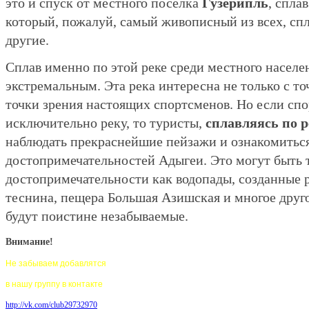
это и спуск от местного поселка
Гузерипль
, спла
который, пожалуй, самый живописный из всех, сп
другие.
Сплав именно по этой реке среди местного населе
экстремальным. Эта река интересна не только с точ
точки зрения настоящих спортсменов. Но если сп
исключительно реку, то туристы,
сплавляясь по р
наблюдать прекраснейшие пейзажи и ознакомитьс
достопримечательностей Адыгеи. Это могут быть 
достопримечательности как водопады, созданные 
теснина, пещера Большая Азишская и многое друго
будут поистине незабываемые.
Внимание!
Не забываем добавлятся
в нашу группу в контакте
http://vk.com/club29732970