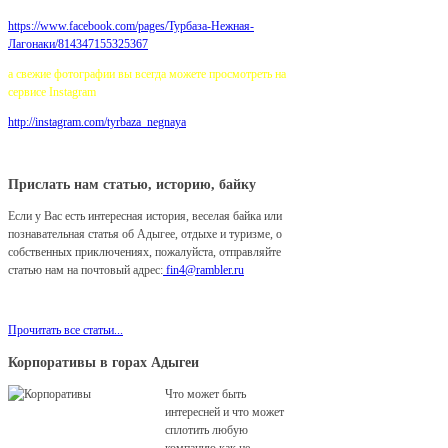
https://www.facebook.com/pages/
Турбаза-Нежная-
Лагонаки/814347155325367
а свежие фотографии вы всегда можете просмотреть на
сервисе Instagram
http://instagram.com/tyrbaza_negnaya
Прислать нам статью, историю, байку
Если у Вас есть интересная история, веселая байка или
познавательная статья об Адыгее, отдыхе и туризме, о
собственных приключениях, пожалуйста, отправляйте
статью нам на почтовый адрес:
fin4@rambler.ru
Мы с удовольствием разместим ее у нас на сайте!
Прочитать все статьи...
Корпоративы в горах Адыгеи
Что может быть
интересней и что может
сплотить любую