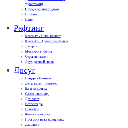
удобствами)
Сруб деревянного дома
Питание
Цены
Рафтинг
Классика - Первый опыт
Классика + Гранитный каньон
Экстрим
Московская бочка
Серегин каньон
Двухдневный сплав
Досуг
Пещера «Нежная»
Дельтаплан - тренажер
Баня на дровах
Cанки, снегоход
Дельталёт
Велосипеды
Пейнтбол
Конные прогулки
Прогулки на квадроциклах
Джиппинг