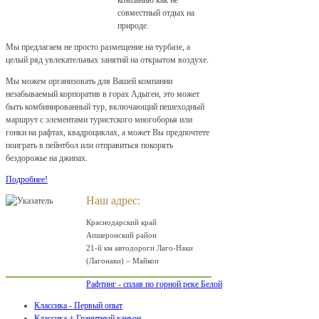
компанию как не
совместный отдых на
природе.
Мы предлагаем не просто размещение на турбазе, а
целый ряд увлекательных занятий на открытом воздухе.
Мы можем организовать для Вашей компании
незабываемый корпоратив в горах Адыгеи, это может
быть комбинированный тур, включающий пешеходный
маршрут с элементами туристского многоборья или
гонки на рафтах, квадроциклах, а может Вы предпочтете
поиграть в пейнтбол или отправиться покорять
бездорожье на джипах.
Подробнее!
Наш адрес:
Краснодарский край
Апшеронский район
21-й км автодороги Лаго-Наки
(Лагонаки) – Майкоп
Рафтинг - сплав по горной реке Белой
Классика - Первый опыт
Классика + Гранитный каньон