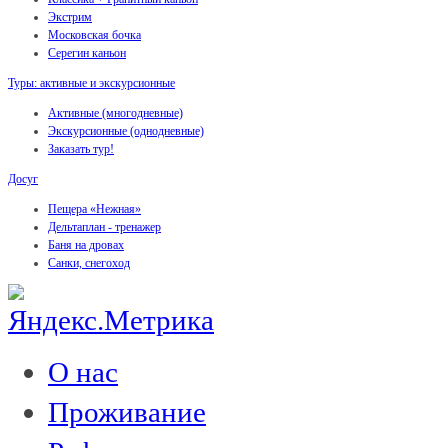
Экстрим
Московская бочка
Серегин каньон
Туры: активные и экскурсионные
Активные (многодневные)
Экскурсионные (однодневные)
Заказать тур!
Досуг
Пещера «Нежная»
Дельтаплан - тренажер
Баня на дровах
Cанки, снегоход
О нас
Проживание